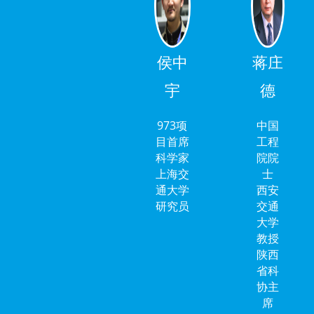
侯中
蒋庄
宇
德
973项
中国
目首席
工程
科学家
院院
上海交
士
通大学
西安
研究员
交通
大学
教授
陕西
省科
协主
席